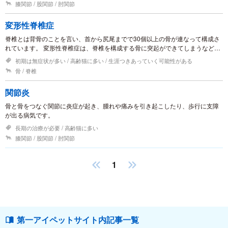
膝関節
股関節
肘関節
変形性脊椎症
脊椎とは背骨のことを言い、首から尻尾までで30個以上の骨が連なって構成さ
れています。 変形性脊椎症は、脊椎を構成する骨に突起ができてしまうなどの
変形が起こる病気です。進行すると、隣り合う骨の突起同士がくっついたブリ
初期は無症状が多い
高齢猫に多い
生涯つきあっていく可能性がある
ッジという状態になることもあります。
骨
脊椎
関節炎
骨と骨をつなぐ関節に炎症が起き、腫れや痛みを引き起こしたり、歩行に支障
が出る病気です。
長期の治療が必要
高齢猫に多い
膝関節
股関節
肘関節
1
第一アイペットサイト内記事一覧