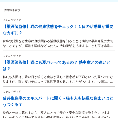
3件中3件表示
にゃんペディア
【獣医師監修】猫の健康状態をチェック！１日の活動量が重要
なカギに？
食事や排泄など生命に直接関わる活動状態を知ることは病気の早期発見に大切
なことですが、運動や睡眠などふだんの活動状態を把握することも実は非常に
重要です。「最近寝てばかりいる」、「遊ばなくなった」など活動に起きるち
ょっとした変化が、病気を知る重要な手がかりとなります。ここでは、１日の
にゃんペディア
活動の変化が知らせる病気のサインについて解説します。
【獣医師監修】猫にも夏バテってあるの？ 熱中症との違いと
は？
私たち人間は、暑い日が続くと食欲が落ちて倦怠感や下痢といった夏バテにな
りますが、猫も夏バテによって体調不良を起こすことがあります。今回は、猫
の夏バテの症状とその対処法についてご紹介します。
にゃんペディア
猫共生住宅のエキスパートに聞く～猫も人も快適な住まいはど
うつくる？
愛猫と一緒に暮らすなら、双方にとって安心・安全な環境を整えたいですよ
ね。そのために知っておきたい猫の知識や、住まいで気を付けるべきポイント