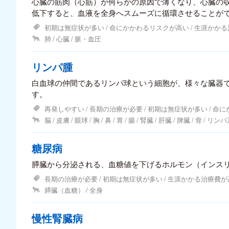
心臓の筋肉（心筋）が何らかの原因で薄くなり、心臓の収
低下すると、血液を全身へスムーズに循環させることが
溜めこみやすくなったりすることで、心不全を引き起こ
初期は無症状が多い
命にかかわるリスクが高い
生涯かかる
肺
心臓
脈・血圧
リンパ腫
白血球の仲間であるリンパ球という細胞が、様々な臓器
す。
再発しやすい
長期の治療が必要
初期は無症状が多い
命に
脳
皮膚
眼球
胸
鼻
胃
腸
腎臓
肝臓
脾臓
骨
リンパ
糖尿病
膵臓から分泌される、血糖値を下げるホルモン（インス
長期の治療が必要
初期は無症状が多い
生涯かかる治療費が
膵臓（血糖）
全身
慢性腎臓病