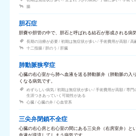
腸
胆石症
胆嚢や胆管の中で、胆石と呼ばれる結石が形成される病
長期の治療が必要
初期は無症状が多い
手術費用が高額
高
十二指腸
胆のう
肝臓
肺動脈狭窄症
心臓の右心室から肺へ血液を送る肺動脈弁（肺動脈の入
くなる病気です。
めずらしい病気
初期は無症状が多い
手術費用が高額
専門
生涯つきあっていく可能性がある
心臓
心臓の弁
心血管系
三尖弁閉鎖不全症
心臓の右心房と右心室の間にある三尖弁（右房室弁）と
血液が逆流してしまう病気です。