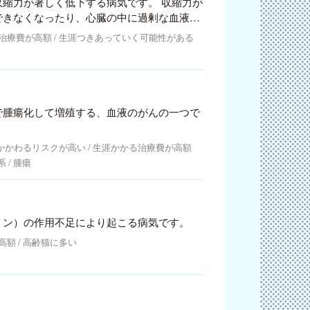
縮力が著しく低下する病気です。 収縮力が
できなくなったり、心臓の中に過剰な血液を
します。
治療費が高額
生涯つきあっていく可能性がある
で腫瘍化して増殖する、血液のがんの一つで
かかわるリスクが高い
生涯かかる治療費が高額
系
腫瘍
リン）の作用不足により起こる病気です。
高額
高齢猫に多い