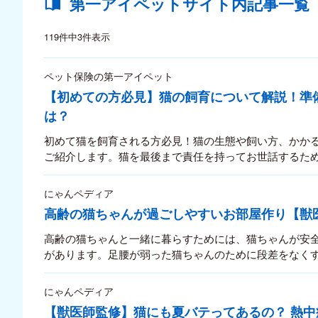
第一アイペットサイト内記事一覧
119件中3件表示
ペット保険の第一アイペット
【初めての方必見】猫の飼育について解説！準
は？
初めて猫を飼育される方必見！猫の生態や飼い方、かか
ご紹介します。猫を最後まで責任を持ってお世話するた
にゃんペディア
高齢の猫ちゃんが過ごしやすいお部屋作り【獣
高齢の猫ちゃんと一緒に暮らすためには、猫ちゃんが安
があります。足腰が弱った猫ちゃんのために段差をなく
床材を歩きやすいものに変えるなど、できるだけ猫ちゃ
もの。とは言え、あまり急激に変えてしまうと猫ちゃん
にゃんペディア
トレスは大敵！とくに模様替えや引っ越しなどによる住
【獣医師監修】猫にも夏バテってあるの？ 熱中
与えてしまいます。猫ちゃんの動きを見ながら、少しず