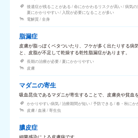
後遺症が残ることがある
命にかかわるリスクが高い
病気の
夏にかかりやすい
入院が必要になることが多い
電解質
全身
脂漏症
皮膚が脂っぽくベタついたり、フケが多く出たりする病気
と、皮脂が不足して乾燥する乾性脂漏症があります。
長期の治療が必要
夏にかかりやすい
皮膚
マダニの寄生
吸血昆虫であるマダニが寄生することで、皮膚炎や貧血
かかりやすい病気
治療期間が短い
予防できる
春・秋にか
皮膚
血液
寄生虫
膿皮症
細菌感染による皮膚病です。