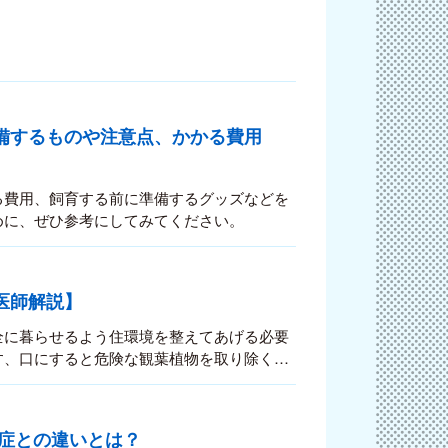
備するものや注意点、かかる費用
る費用、飼育する前に準備するグッズなどを
めに、ぜひ参考にしてみてください。
医師解説】
全に暮らせるよう住環境を整えてあげる必要
す、口にすると危険な観葉植物を取り除く、
んが自力で移動できるよう工夫してあげたい
が戸惑ってしまいます。高齢の猫ちゃんにス
環境の変化は、猫ちゃんに大きなストレスを
症との違いとは？
つ変えていきましょう。