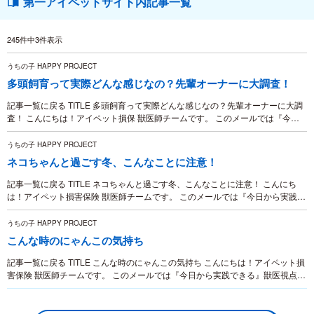
第一アイペットサイト内記事一覧
245件中3件表示
うちの子 HAPPY PROJECT
多頭飼育って実際どんな感じなの？先輩オーナーに大調査！
記事一覧に戻る TITLE 多頭飼育って実際どんな感じなの？先輩オーナーに大調
査！ こんにちは！アイペット損保 獣医師チームです。 このメールでは『今日
から実践できる』獣医視点での飼い方情報を毎月お伝えしていきます！ 前回の
メルマガで...
うちの子 HAPPY PROJECT
ネコちゃんと過ごす冬、こんなことに注意！
記事一覧に戻る TITLE ネコちゃんと過ごす冬、こんなことに注意！ こんにち
は！アイペット損害保険 獣医師チームです。 このメールでは『今日から実践で
きる』獣医視点での飼い方情報を毎月お伝えしていきます！ まだまだ寒い日が
続きますね...
うちの子 HAPPY PROJECT
こんな時のにゃんこの気持ち
記事一覧に戻る TITLE こんな時のにゃんこの気持ち こんにちは！アイペット損
害保険 獣医師チームです。 このメールでは『今日から実践できる』獣医視点で
の飼い方情報を毎月お伝えしていきます！ みなさんは、ネコちゃんの気持ちを
どこまで...