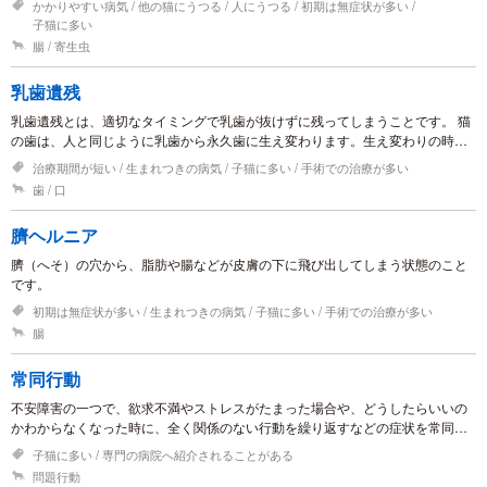
かかりやすい病気
他の猫にうつる
人にうつる
初期は無症状が多い
子猫に多い
腸
寄生虫
乳歯遺残
乳歯遺残とは、適切なタイミングで乳歯が抜けずに残ってしまうことです。 猫
の歯は、人と同じように乳歯から永久歯に生え変わります。生え変わりの時期
には個体差がありますが、生後6～7か月を過ぎても乳歯が残っていると、乳歯
治療期間が短い
生まれつきの病気
子猫に多い
手術での治療が多い
遺残の可能性があります。
歯
口
臍ヘルニア
臍（へそ）の穴から、脂肪や腸などが皮膚の下に飛び出してしまう状態のこと
です。
初期は無症状が多い
生まれつきの病気
子猫に多い
手術での治療が多い
腸
常同行動
不安障害の一つで、欲求不満やストレスがたまった場合や、どうしたらいいの
かわからなくなった時に、全く関係のない行動を繰り返すなどの症状を常同行
動といいます。
子猫に多い
専門の病院へ紹介されることがある
問題行動