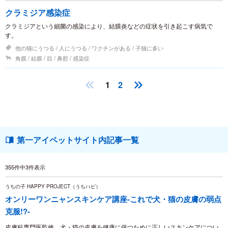
クラミジア感染症
クラミジアという細菌の感染により、結膜炎などの症状を引き起こす病気で
す。
他の猫にうつる
人にうつる
ワクチンがある
子猫に多い
角膜
結膜
目
鼻腔
感染症
1
2
第一アイペットサイト内記事一覧
355件中3件表示
うちの子 HAPPY PROJECT（うちハピ）
オンリーワンニャンスキンケア講座-これで犬・猫の皮膚の弱点
克服!?-
皮膚科専門医監修。犬・猫の皮膚を健康に保つために正しいスキンケアについ