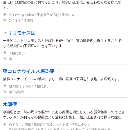
遺伝的に股関節の形に異常が起こり、関節が正常にかみ合わなくなる病気で
す。
生まれつきの病気
手術費用が高額
子猫に多い
骨
後肢
股関節
トリコモナス症
一般的に、トリコモナスと呼ばれる寄生虫が、猫の腸管内に寄生することで生
じる感染性の下痢症のことを言います。
子猫に多い
腸
猫コロナウイルス感染症
猫腸コロナウイルスの感染により、猫に軽度の下痢を引き起こす病気です。
他の猫にうつる
子猫に多い
腸
感染症
水頭症
水頭症とは、脳の周りや脳の中にある部屋を満たしている脳脊髄液（のうせき
ずいえき）が何らかの原因により過剰に貯留し、脳が圧迫されて様々な症状を
引き起こす病気です。
めずらしい病気
後遺症が残ることがある
子猫に多い
専門の病院へ紹介されることがある
生涯つきあっていく可能性がある