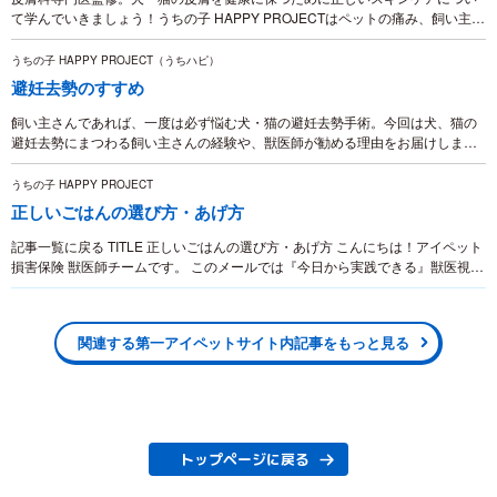
て学んでいきましょう！うちの子 HAPPY PROJECTはペットの痛み、飼い主さ
んの後悔を無くしたいという”想い”から始まりました。
うちの子 HAPPY PROJECT（うちハピ）
避妊去勢のすすめ
飼い主さんであれば、一度は必ず悩む犬・猫の避妊去勢手術。今回は犬、猫の
避妊去勢にまつわる飼い主さんの経験や、獣医師が勧める理由をお届けしま
す。うちの子 HAPPY PROJECT（うちハピ）はペットの痛み、飼い主さんの後
悔を無くしたいという”想い”から始まりました。
うちの子 HAPPY PROJECT
正しいごはんの選び方・あげ方
記事一覧に戻る TITLE 正しいごはんの選び方・あげ方 こんにちは！アイペット
損害保険 獣医師チームです。 このメールでは『今日から実践できる』獣医視点
での飼い方情報を毎月お伝えしていきます！ みなさんは、ネコちゃんのごはん
をどうや...
関連する第一アイペットサイト内記事をもっと見る
トップページに戻る