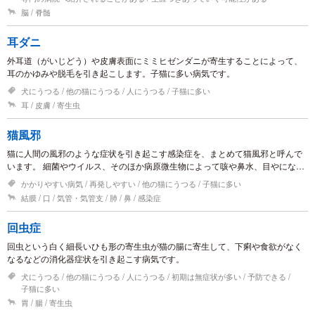
脳
脊髄
耳ダニ
外耳道（がいじどう）や皮膚表面にミミヒゼンダニが寄生することによって、
耳のかゆみや脱毛を引き起こします。子猫に多い病気です。
犬にうつる
他の猫にうつる
人にうつる
子猫に多い
耳
皮膚
寄生虫
猫風邪
猫に人間の風邪のような症状を引き起こす感染症を、まとめて猫風邪と呼んで
います。 細菌やウイルス、そのほか病原微生物によって咳や鼻水、目やになど
様々な症状を引き起こします。
かかりやすい病気
再発しやすい
他の猫にうつる
子猫に多い
結膜
口
気管・気管支
肺
鼻
感染症
回虫症
回虫という白く細長いひも形の寄生虫が猫の腸に寄生して、下痢や食欲がなく
なるなどの消化器症状を引き起こす病気です。
犬にうつる
他の猫にうつる
人にうつる
初期は無症状が多い
予防できる
子猫に多い
胃
腸
寄生虫