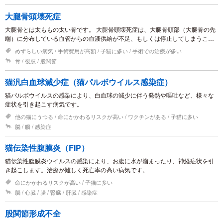
大腿骨頭壊死症
大腿骨とは太ももの太い骨です。 大腿骨頭壊死症は、大腿骨頭部（大腿骨の先
端）に分布している血管からの血液供給が不足、もしくは停止してしまうこと
により、大腿骨頭が壊死を起こす病気です。
めずらしい病気
手術費用が高額
子猫に多い
手術での治療が多い
骨
後肢
股関節
猫汎白血球減少症（猫パルボウイルス感染症）
猫パルボウイルスの感染により、白血球の減少に伴う発熱や嘔吐など、様々な
症状を引き起こす病気です。
他の猫にうつる
命にかかわるリスクが高い
ワクチンがある
子猫に多い
脳
腸
感染症
猫伝染性腹膜炎（FIP）
猫伝染性腹膜炎ウイルスの感染により、お腹に水が溜まったり、神経症状を引
き起こします。治療が難しく死亡率の高い病気です。
命にかかわるリスクが高い
子猫に多い
脳
心臓
腸
腎臓
肝臓
感染症
股関節形成不全