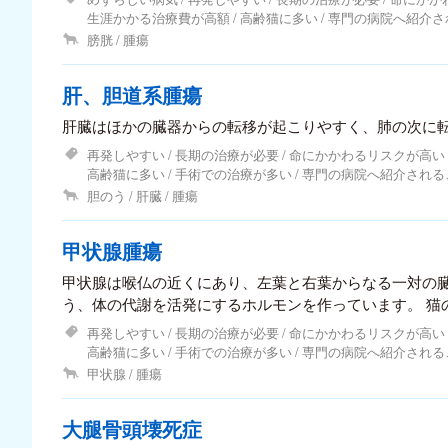
生涯かかる治療費が高額
高齢猫に多い
専門の病院へ紹介さ
膀胱
腫瘍
肝、胆道系腫瘍
肝臓はほかの臓器からの転移が起こりやすく、肺の次に
再発しやすい
長期の治療が必要
命にかかわるリスクが高い
高齢猫に多い
手術での治療が多い
専門の病院へ紹介される
胆のう
肝臓
腫瘍
甲状腺腫瘍
甲状腺は喉仏の近くにあり、左葉と右葉からなる一対の
う、体の代謝を活発にするホルモンを作っています。 猫の甲状腺腫瘍には悪性、良性どちらもありま
すが、甲状腺ホルモンを過剰に分泌していることが多い
再発しやすい
長期の治療が必要
命にかかわるリスクが高い
高齢猫に多い
手術での治療が多い
専門の病院へ紹介される
甲状腺
腫瘍
大腿骨頭壊死症