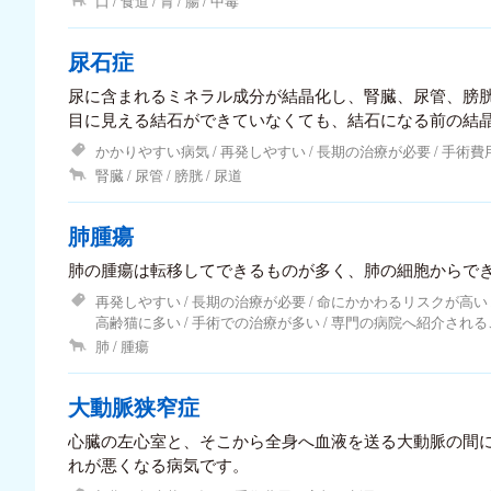
口
食道
胃
腸
中毒
尿石症
尿に含まれるミネラル成分が結晶化し、腎臓、尿管、膀
目に見える結石ができていなくても、結石になる前の結
かかりやすい病気
再発しやすい
長期の治療が必要
手術費
腎臓
尿管
膀胱
尿道
肺腫瘍
肺の腫瘍は転移してできるものが多く、肺の細胞からで
再発しやすい
長期の治療が必要
命にかかわるリスクが高い
高齢猫に多い
手術での治療が多い
専門の病院へ紹介される
肺
腫瘍
大動脈狭窄症
心臓の左心室と、そこから全身へ血液を送る大動脈の間
れが悪くなる病気です。