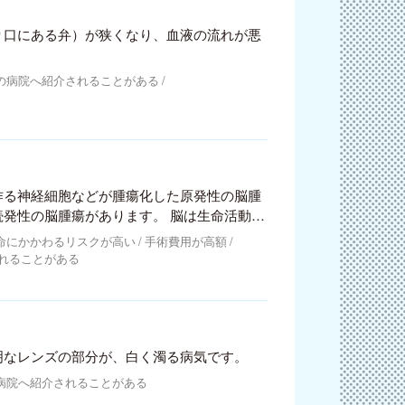
り口にある弁）が狭くなり、血液の流れが悪
の病院へ紹介されることがある
作る神経細胞などが腫瘍化した原発性の脳腫
腫瘍があります。 脳は生命活動に
しく、良性の腫瘍であっても命に関わること
命にかかわるリスクが高い
手術費用が高額
れることがある
明なレンズの部分が、白く濁る病気です。
病院へ紹介されることがある