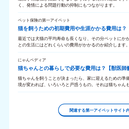
く、発情による問題行動の抑制にもつながります。
ペット保険の第一アイペット
猫を飼うための初期費用や生涯かかる費用は？
最近では犬猫の平均寿命も長くなり、その分ペットにか
との生活にはどれくらいの費用がかかるのか紹介します
にゃんペディア
猫ちゃんとの暮らしで必要な費用は？【獣医師
猫ちゃんを飼うことが決まったら、家に迎えるための準
境が変われば、いろいろと戸惑うもの。それは猫ちゃん
しい環境になじめるよう、いくつか用意しなければいけ
イレ砂などは毎月必ず必要です。果たして全部合わせる
よって違いはありますが、おおよその費用について考え
関連する第一アイペットサイト