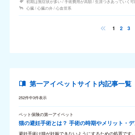
初期は無症状が多い
手術費用が高額
生涯つきあっていく可
心臓
心臓の弁
心血管系
1
2
3
第一アイペットサイト内記事一覧
252件中3件表示
ペット保険の第一アイペット
猫の避妊手術とは？ 手術の時期やメリット・
避妊手術は猫が妊娠できないようにするための処置です