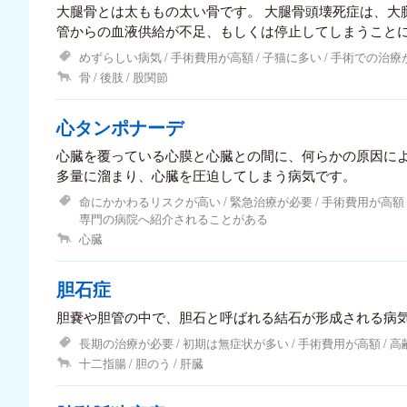
大腿骨とは太ももの太い骨です。 大腿骨頭壊死症は、大
管からの血液供給が不足、もしくは停止してしまうこと
めずらしい病気
手術費用が高額
子猫に多い
手術での治療
骨
後肢
股関節
心タンポナーデ
心臓を覆っている心膜と心臓との間に、何らかの原因に
多量に溜まり、心臓を圧迫してしまう病気です。
命にかかわるリスクが高い
緊急治療が必要
手術費用が高額
専門の病院へ紹介されることがある
心臓
胆石症
胆嚢や胆管の中で、胆石と呼ばれる結石が形成される病
長期の治療が必要
初期は無症状が多い
手術費用が高額
高
十二指腸
胆のう
肝臓