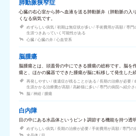
肺動脈狭窄症
心臓の右心室から肺へ血液を送る肺動脈弁（肺動脈の入
くなる病気です。
めずらしい病気
初期は無症状が多い
手術費用が高額
専門
生涯つきあっていく可能性がある
心臓
心臓の弁
心血管系
脳腫瘍
脳腫瘍とは、頭蓋骨の中にできる腫瘍の総称です。脳を
瘍と、ほかの臓器でできた腫瘍が脳に転移して発生した続発性の脳
重要な臓器であり、硬い骨で覆われているため手術も難
再発しやすい
後遺症が残ることがある
長期の治療が必要
が多いです。
生涯かかる治療費が高額
高齢猫に多い
専門の病院へ紹介さ
脳
神経
腫瘍
白内障
目の中にある水晶体というピント調節する機能を持つ透
めずらしい病気
長期の治療が必要
手術費用が高額
専門の
水晶体
目