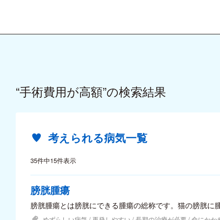
“手術費用が高額”の検索結果
考えられる病気一覧
35件中15件表示
膀胱腫瘍
膀胱腫瘍とは膀胱にできる腫瘍の総称です。猫の膀胱に
めずらしい病気
再発しやすい
長期の治療が必要
命にかか