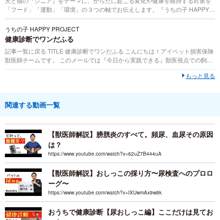
犬と猫の『シニア』をテーマに、からだに起こる変化や健康を維持する対策を
「フード」「運動」「環境」の３つの軸でお伝えします。『うちの子 HAPPY
PROJECT』は犬・猫の病気や事故を未然に防ぐための対策を紹介する、獣医師
監修の専門情報コンテンツです。
うちの子 HAPPY PROJECT
健康診断でワンだふる
記事一覧に戻る TITLE 健康診断でワンだふる こんにちは！アイペット損害保険
獣医師チームです。 このメールでは『今日から実践できる』獣医視点での飼い
方情報を毎月お伝えしていきます！ 暖かい日が増えてきて、春も目前です♪春
もっと見る
と言えば...
関連する動画一覧
【獣医師解説】膀胱炎のすべて。頻尿、血尿その原因
は？
https://www.youtube.com/watch?v=62uZ7B444uA
【獣医師解説】おしっこの採り方〜尿検査へのプロロ
ーグ〜
https://www.youtube.com/watch?v=IXUwmAx9w8k
おうちで健康診断【尿おしっこ編】ここだけは見てお