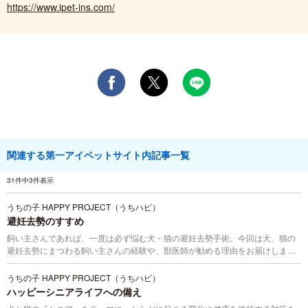
https://www.ipet-ins.com/
関連する第一アイペットサイト内記事一覧
31件中3件表示
うちの子 HAPPY PROJECT（うちハピ）
避妊去勢のすすめ
飼い主さんであれば、一度は必ず悩む犬・猫の避妊去勢手術。今回は犬、猫の
避妊去勢にまつわる飼い主さんの経験や、獣医師が勧める理由をお届けしま
す。うちの子 HAPPY PROJECT（うちハピ）はペットの痛み、飼い主さんの後
悔を無くしたいという”想い”から始まりました。
うちの子 HAPPY PROJECT（うちハピ）
ハッピーシニアライフへの備え