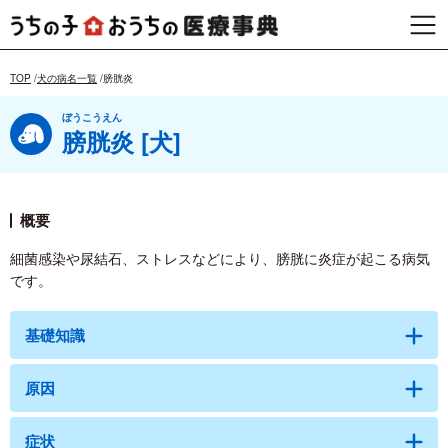
TOP
犬の病名一覧
膀胱炎
ぼうこうえん
膀胱炎 [犬]
概要
細菌感染や尿結石、ストレスなどにより、膀胱に炎症が起こる病気
です。
基礎知識
原因
症状