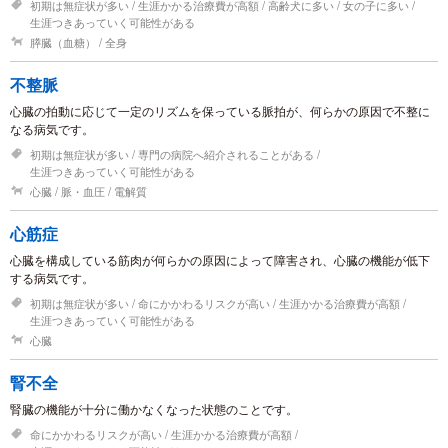
初期は無症状が多い
生涯かかる治療費が高額
高齢犬に多い
女の子に多い
生涯つきあっていく可能性がある
膵臓（血糖）
全身
不整脈
心臓の拍動に応じて一定のリズムを保っている脈拍が、何らかの原因で不整に
なる病気です。
初期は無症状が多い
専門の病院へ紹介されることがある
生涯つきあっていく可能性がある
心臓
脈・血圧
電解質
心筋症
心臓を構成している筋肉が何らかの原因によって障害され、心臓の機能が低下
する病気です。
初期は無症状が多い
命にかかわるリスクが高い
生涯かかる治療費が高額
生涯つきあっていく可能性がある
心臓
腎不全
腎臓の機能が十分に働かなくなった状態のことです。
命にかかわるリスクが高い
生涯かかる治療費が高額