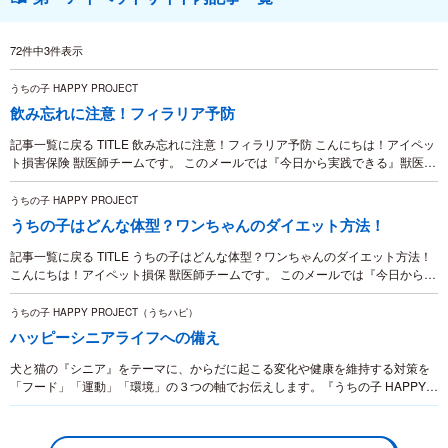
72件中3件表示
うちの子 HAPPY PROJECT
飲み忘れに注意！フィラリア予防
記事一覧に戻る TITLE 飲み忘れに注意！フィラリア予防 こんにちは！アイペッ
ト損害保険 獣医師チームです。 このメールでは『今日から実践できる』獣医視
点での飼い方情報を毎月お伝えしていきます！ 今年も残すところ1か月半とな
り、酷暑...
うちの子 HAPPY PROJECT
うちの子はどんな体型？ワンちゃんのダイエット方法！
記事一覧に戻る TITLE うちの子はどんな体型？ワンちゃんのダイエット方法！
こんにちは！アイペット損保 獣医師チームです。 このメールでは『今日から実
践できる』獣医視点での飼い方情報を毎月お伝えしていきます！ 季節ごとの旬
な食材を...
うちの子 HAPPY PROJECT（うちハピ）
ハッピーシニアライフへの備え
犬と猫の『シニア』をテーマに、からだに起こる変化や健康を維持する対策を
「フード」「運動」「環境」の３つの軸でお伝えします。『うちの子 HAPPY
PROJECT』は犬・猫の病気や事故を未然に防ぐための対策を紹介する、獣医師
監修の専門情報コンテンツです。