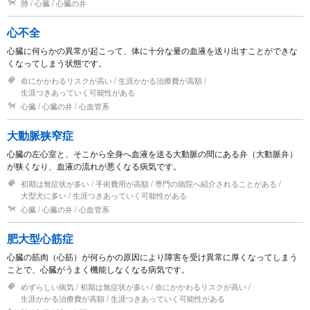
肺
心臓
心臓の弁
心不全
心臓に何らかの異常が起こって、体に十分な量の血液を送り出すことができな
くなってしまう状態です。
命にかかわるリスクが高い
生涯かかる治療費が高額
生涯つきあっていく可能性がある
心臓
心臓の弁
心血管系
大動脈狭窄症
心臓の左心室と、そこから全身へ血液を送る大動脈の間にある弁（大動脈弁）
が狭くなり、血液の流れが悪くなる病気です。
初期は無症状が多い
手術費用が高額
専門の病院へ紹介されることがある
大型犬に多い
生涯つきあっていく可能性がある
心臓
心臓の弁
心血管系
肥大型心筋症
心臓の筋肉（心筋）が何らかの原因により障害を受け異常に厚くなってしまう
ことで、心臓がうまく機能しなくなる病気です。
めずらしい病気
初期は無症状が多い
命にかかわるリスクが高い
生涯かかる治療費が高額
生涯つきあっていく可能性がある