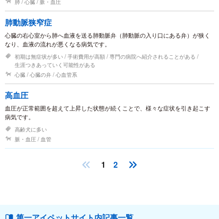
肺
心臓
脈・血圧
肺動脈狭窄症
心臓の右心室から肺へ血液を送る肺動脈弁（肺動脈の入り口にある弁）が狭く
なり、血液の流れが悪くなる病気です。
初期は無症状が多い
手術費用が高額
専門の病院へ紹介されることがある
生涯つきあっていく可能性がある
心臓
心臓の弁
心血管系
高血圧
血圧が正常範囲を超えて上昇した状態が続くことで、様々な症状を引き起こす
病気です。
高齢犬に多い
脈・血圧
血管
1
2
第一アイペットサイト内記事一覧