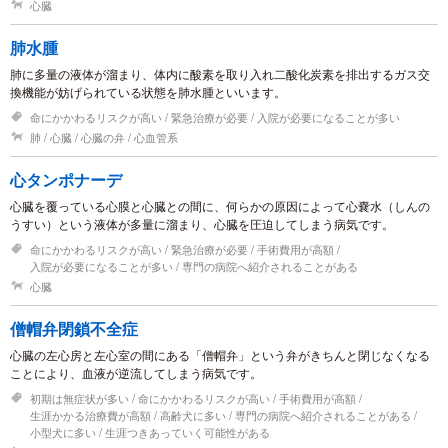
心臓
肺水腫
肺に多量の液体が溜まり、体内に酸素を取り入れ二酸化炭素を排出するガス交
換機能が妨げられている状態を肺水腫といいます。
命にかかわるリスクが高い
緊急治療が必要
入院が必要になることが多い
肺
心臓
心臓の弁
心血管系
心タンポナーデ
心臓を覆っている心膜と心臓との間に、何らかの原因によって心嚢水（しんの
うすい）という液体が多量に溜まり、心臓を圧迫してしまう病気です。
命にかかわるリスクが高い
緊急治療が必要
手術費用が高額
入院が必要になることが多い
専門の病院へ紹介されることがある
心臓
僧帽弁閉鎖不全症
心臓の左心房と左心室の間にある「僧帽弁」という弁がきちんと閉じなくなる
ことにより、血液が逆流してしまう病気です。
初期は無症状が多い
命にかかわるリスクが高い
手術費用が高額
生涯かかる治療費が高額
高齢犬に多い
専門の病院へ紹介されることがある
小型犬に多い
生涯つきあっていく可能性がある