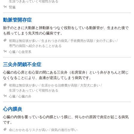
生涯つきあっていく可能性がある
腎臓
動脈管開存症
胎子のときに大動脈と肺動脈をつなぐ役割をしている動脈管が、生まれた後で
も残ってしまう先天性の心臓病です。
初期は無症状が多い
生まれつきの病気
手術費用が高額
女の子に多い
専門の病院へ紹介されることがある
心臓
心血管系
三尖弁閉鎖不全症
心臓の右心房と右心室の間にある三尖弁（右房室弁）という弁がきちんと閉じ
なくなることにより、血液が逆流してしまう病気です。
初期は無症状が多い
生涯かかる治療費が高額
大型犬に多い
生涯つきあっていく可能性がある
心臓
心臓の弁
心内膜炎
心臓の内側を覆っている心内膜という膜に、何らかの原因で炎症が起こる病気
です。
命にかかわるリスクが高い
病気の進行が早い