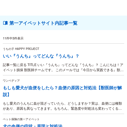
第一アイペットサイト内記事一覧
11件中3件表示
うちの子 HAPPY PROJECT
いい『うんち』ってどんな『うんち』？
記事一覧に戻る TITLE いい『うんち』ってどんな『うんち』？ こんにちは！ア
イペット損保 獣医師チームです。 このメールでは『今日から実践できる』獣医
視点での飼い方情報を毎月お伝えしていきます！ リモートワークなどが普及
し、大好き...
ワンペディア
もしも愛犬が血便をしたら？血便の原因と対処法【獣医師が解
説】
もし愛犬のうんちに血が混ざっていたら、どうしますか？実は、血便には種類
があり、原因も異なってきます。もちろん、緊急度や対処法も変わってくるの
です。ここでは、愛犬が血便になったとき、飼い主さんが取るべき対応をご紹
介します。
ペット保険の第一アイペット
犬の血便の症状・原因と対処法