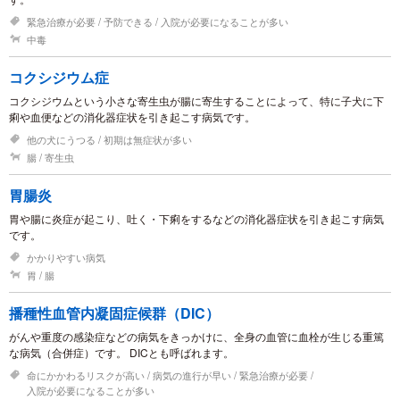
緊急治療が必要
予防できる
入院が必要になることが多い
中毒
コクシジウム症
コクシジウムという小さな寄生虫が腸に寄生することによって、特に子犬に下
痢や血便などの消化器症状を引き起こす病気です。
他の犬にうつる
初期は無症状が多い
腸
寄生虫
胃腸炎
胃や腸に炎症が起こり、吐く・下痢をするなどの消化器症状を引き起こす病気
です。
かかりやすい病気
胃
腸
播種性血管内凝固症候群（DIC）
がんや重度の感染症などの病気をきっかけに、全身の血管に血栓が生じる重篤
な病気（合併症）です。 DICとも呼ばれます。
命にかかわるリスクが高い
病気の進行が早い
緊急治療が必要
入院が必要になることが多い