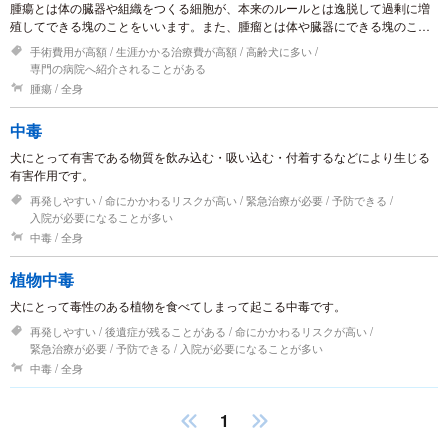
腫瘍とは体の臓器や組織をつくる細胞が、本来のルールとは逸脱して過剰に増
殖してできる塊のことをいいます。また、腫瘤とは体や臓器にできる塊のこと
をいいます。 つまり、腫瘍によって腫瘤ができていることもあれば、腫瘍以外
手術費用が高額
生涯かかる治療費が高額
高齢犬に多い
の病気で腫瘤ができることもあります。一般的には、検査や触診でわかる塊を
専門の病院へ紹介されることがある
腫瘤と呼び、検査により腫瘍か否かを判断していきます。
腫瘍
全身
中毒
犬にとって有害である物質を飲み込む・吸い込む・付着するなどにより生じる
有害作用です。
再発しやすい
命にかかわるリスクが高い
緊急治療が必要
予防できる
入院が必要になることが多い
中毒
全身
植物中毒
犬にとって毒性のある植物を食べてしまって起こる中毒です。
再発しやすい
後遺症が残ることがある
命にかかわるリスクが高い
緊急治療が必要
予防できる
入院が必要になることが多い
中毒
全身
1