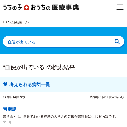
TOP
検索結果（犬）
“血便が出ている”の検索結果
考えられる病気一覧
14件中14件表示
表示順：関連度が高い順
胃潰瘍
胃潰瘍とは、肉眼でわかる程度の大きさの欠損が胃粘膜に生じる病気です。
胃