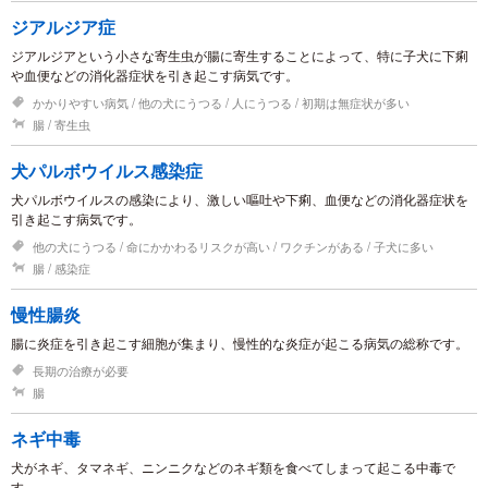
ジアルジア症
ジアルジアという小さな寄生虫が腸に寄生することによって、特に子犬に下痢
や血便などの消化器症状を引き起こす病気です。
かかりやすい病気
他の犬にうつる
人にうつる
初期は無症状が多い
腸
寄生虫
犬パルボウイルス感染症
犬パルボウイルスの感染により、激しい嘔吐や下痢、血便などの消化器症状を
引き起こす病気です。
他の犬にうつる
命にかかわるリスクが高い
ワクチンがある
子犬に多い
腸
感染症
慢性腸炎
腸に炎症を引き起こす細胞が集まり、慢性的な炎症が起こる病気の総称です。
長期の治療が必要
腸
ネギ中毒
犬がネギ、タマネギ、ニンニクなどのネギ類を食べてしまって起こる中毒で
す。