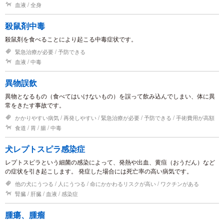
血液
全身
殺鼠剤中毒
殺鼠剤を食べることにより起こる中毒症状です。
緊急治療が必要
予防できる
血液
中毒
異物誤飲
異物となるもの（食べてはいけないもの）を誤って飲み込んでしまい、体に異
常をきたす事故です。
かかりやすい病気
再発しやすい
緊急治療が必要
予防できる
手術費用が高額
食道
胃
腸
中毒
犬レプトスピラ感染症
レプトスピラという細菌の感染によって、発熱や出血、黄疸（おうだん）など
の症状を引き起こします。 発症した場合には死亡率の高い病気です。
他の犬にうつる
人にうつる
命にかかわるリスクが高い
ワクチンがある
腎臓
肝臓
血液
感染症
腫瘍、腫瘤