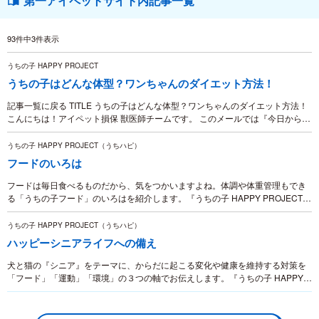
第一アイペットサイト内記事一覧
93件中3件表示
うちの子 HAPPY PROJECT
うちの子はどんな体型？ワンちゃんのダイエット方法！
記事一覧に戻る TITLE うちの子はどんな体型？ワンちゃんのダイエット方法！
こんにちは！アイペット損保 獣医師チームです。 このメールでは『今日から実
践できる』獣医視点での飼い方情報を毎月お伝えしていきます！ 季節ごとの旬
な食材を...
うちの子 HAPPY PROJECT（うちハピ）
フードのいろは
フードは毎日食べるものだから、気をつかいますよね。体調や体重管理もでき
る「うちの子フード」のいろはを紹介します。『うちの子 HAPPY PROJECT』
は犬・猫の病気や事故を未然に防ぐための対策を紹介する、獣医師監修の専門
情報コンテンツです。
うちの子 HAPPY PROJECT（うちハピ）
ハッピーシニアライフへの備え
犬と猫の『シニア』をテーマに、からだに起こる変化や健康を維持する対策を
「フード」「運動」「環境」の３つの軸でお伝えします。『うちの子 HAPPY
PROJECT』は犬・猫の病気や事故を未然に防ぐための対策を紹介する、獣医師
監修の専門情報コンテンツです。