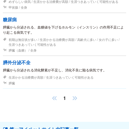
めずらしい病気
生涯かかる治療費が高額
生涯つきあっていく可能性がある
甲状腺
全身
糖尿病
膵臓から分泌される、血糖値を下げるホルモン（インスリン）の作用不足によ
り起こる病気です。
初期は無症状が多い
生涯かかる治療費が高額
高齢犬に多い
女の子に多い
生涯つきあっていく可能性がある
膵臓（血糖）
全身
膵外分泌不全
膵臓から分泌される消化酵素が不足し、消化不良に陥る病気です。
生涯かかる治療費が高額
生涯つきあっていく可能性がある
膵臓
1