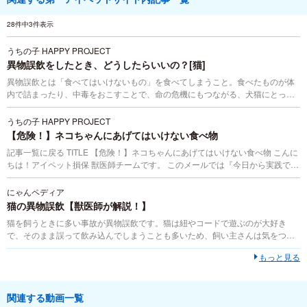
28件中3件表示
うちの子 HAPPY PROJECT
異物誤飲をしたとき、どうしたらいいの？[猫]
異物誤飲とは「食べてはいけないもの」を食べてしまうこと。食べたものが体
内で詰まったり、中毒をおこすことで、命の危機にもつながる、犬猫にとって
非常に危険なことです。正しい知識があれば未然に防げる猫の『異物誤飲』
を、獣医師がわかりやすく解説します！
うちの子 HAPPY PROJECT
【危険！】ネコちゃんにあげてはいけない食べ物
記事一覧に戻る TITLE 【危険！】ネコちゃんにあげてはいけない食べ物 こんに
ちは！アイペット損保 獣医師チームです。 このメールでは『今日から実践でき
る』獣医視点での飼い方情報を毎月お伝えしていきます！ お家でごはんを食べ
ていると...
にゃんペディア
猫の異物誤飲【獣医師が解説！】
猫を飼うときに多い事故が異物誤飲です。猫は紐やコードで遊ぶのが大好き
で、そのまま誤って飲み込んでしまうことも多いため、飼い主さんは気をつけ
なければなりません。ここでは異物誤飲をしたときの対処法・治療法などにつ
もっと見る
いてまとめています。
関連する動画一覧