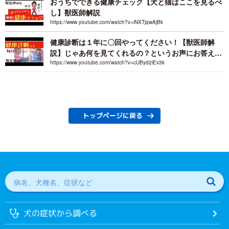
おうちでできる健康チェック【犬と猫はここを見るべ
し】獣医師解説
https://www.youtube.com/watch?v=iNXTjqwAjBk
健康診断は１年に〇回やってください！【獣医師解
説】じゃあ何を見てくれるの？というお声にお答えし
ます！
https://www.youtube.com/watch?v=cUByd2iEv3k
トップページに戻る
犬の症状から調べる