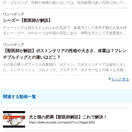
チ・ブルドッグ。性格や体格の面においては、室内飼育の多い日本に向いてい
る犬種とも言えますが、かかりやすい病気や飼育上の注意点は多く、決して
「飼いやすい犬種」とは言えません。しかしとても人なつこく、愛らしい犬種
ワンペディア
なのも事実。フレンチ・ブルドッグという犬種を飼い主さんがきちんと理解し
シーズー【獣医師が解説】
てあげることは、病気の予防にもつながるのでとても大切です。ここではフレ
チャーミングな顔立ちとふわふわの毛質で、家庭犬として長年不動の人気を誇
ンチ・ブルドッグの歴史、体や性格の特徴、飼育上の注意点やかかりやすい病
るシー・ズー。そのルーツは中国の宮廷にあり、神聖な犬として王侯貴族たち
気について解説します。
に寵愛されてきた歴史があります。穏やかな性格で飼育しやすいと言われてい
ますが、お世話やお手入れは意外と手のかかるポイントが満載です。 ここで
ワンペディア
は、そんなシー・ズーの歴史や特徴、性格、飼育上の注意、かかりやすい病気
【獣医師が解説】ボストンテリアの性格や大きさ、体重は？フレン
について詳しく解説します。
チブルドッグとの違いはどこ？
その名の通りボアメリカ合衆国の「ボストン」でボストンテリアは誕生しまし
た。イングリッシュ・ブルドッグ、ブルテリア、ボクサーなどの様々な犬種か
らつくり出されたボストンテリアは当初は体重20kg以上ある闘犬で、「ボスト
もっと見る
ン・ブル」と呼ばれていました。気性の荒い子が多い犬種でしたが、テリアな
どの小型の愛玩犬を交配することで品種改良に成功し20年以上の歳月をかけて
現在のような穏やかでスマートな犬種が確立したと言われています。1893年に
ボストン・テリアの第１号がアメリカン・ケンネル・クラブに登録されたこと
関連する動画一覧
からアメリカ内で非常に人気の犬種となっていきました。
犬と猫の肥満【獣医師解説】これで解決！
https://www.youtube.com/watch?v=LO9gqlLlx8Q