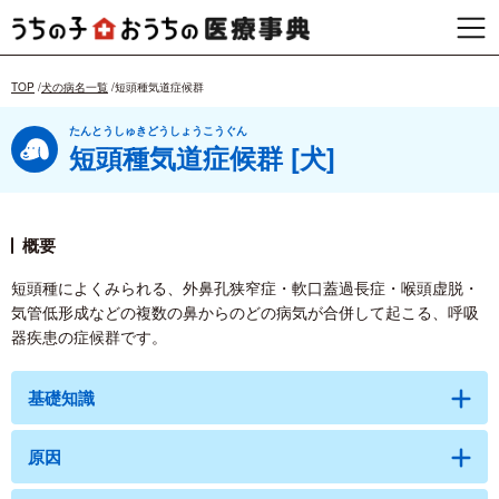
TOP
犬の病名一覧
短頭種気道症候群
たんとうしゅきどうしょうこうぐん
短頭種気道症候群 [犬]
概要
短頭種によくみられる、外鼻孔狭窄症・軟口蓋過長症・喉頭虚脱・
気管低形成などの複数の鼻からのどの病気が合併して起こる、呼吸
器疾患の症候群です。
基礎知識
原因