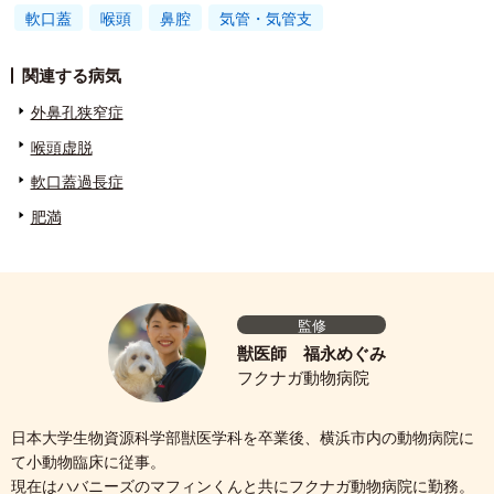
軟口蓋
喉頭
鼻腔
気管・気管支
関連する病気
外鼻孔狭窄症
喉頭虚脱
軟口蓋過長症
肥満
監修
獣医師 福永めぐみ
フクナガ動物病院
日本大学生物資源科学部獣医学科を卒業後、横浜市内の動物病院に
て小動物臨床に従事。
現在はハバニーズのマフィンくんと共にフクナガ動物病院に勤務。