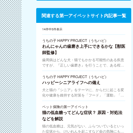
関連する第一アイペットサイト内記事一覧
14件中3件表示
うちの子 HAPPY PROJECT（うちハピ）
わんにゃんの歯磨き上手にできるかな【獣医
師監修】
歯周病はどんな犬・猫でもかかる可能性のある疾患
ですが、『正しい歯磨き』を行うことで、ある程度
の予防ができる疾患でもあります。歯科・口腔疾患
専門の獣医師監修のもと、歯周病や歯磨きの仕方に
うちの子 HAPPY PROJECT（うちハピ）
ついて解説します。うちの子 HAPPY PROJECTは
ハッピーシニアライフへの備え
ペットの痛み、飼い主さんの後悔を無くしたいとい
犬と猫の『シニア』をテーマに、からだに起こる変
う”想い”から始まりました
化や健康を維持する対策を「フード」「運動」「環
境」の３つの軸でお伝えします。『うちの子
HAPPY PROJECT』は犬・猫の病気や事故を未然に
ペット保険の第一アイペット
防ぐための対策を紹介する、獣医師監修の専門情報
猫の低血糖ってどんな症状？ 原因・対処法
コンテンツです。
などを解説
猫の低血糖は、元気がない、ふらついているといっ
た症状から、けいれんを起こすなど命の危険にも及