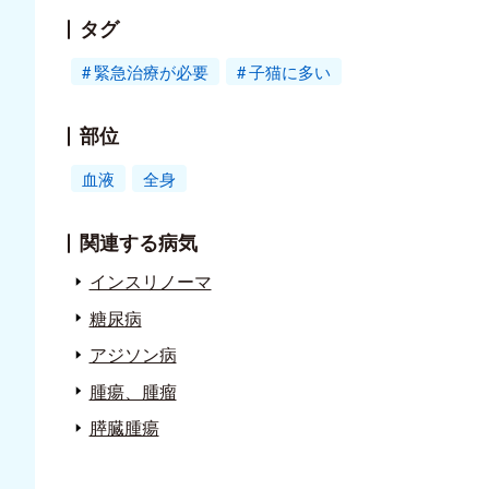
タグ
緊急治療が必要
子猫に多い
部位
血液
全身
関連する病気
インスリノーマ
糖尿病
アジソン病
腫瘍、腫瘤
膵臓腫瘍