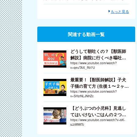
ぶこともあるため注意が必要です。対処法など確認
しておきましょう。
もっと見る
関連する動画一覧
どうして朝吐くの？【獣医師
解説】病院に行くべき嘔吐の
見分け方
https://www.youtube.com/watch?
v=qeuTAX_R07U
最重要！【獣医師解説】子犬
子猫の育て方 (生後１〜２ヶ月
編)
https://www.youtube.com/watch?
v=SHzrNLJNHZc
【どうぶつの小児科】見逃し
てはいけないごはんの２つの
サイン【獣医師解説】
https://www.youtube.com/watch?v=6K-
sJzWWiTc