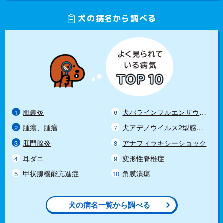
犬の病名から調べる
胆嚢炎
犬パラインフルエンザウイ
ルス感染症
腫瘍、腫瘤
犬アデノウイルス2型感染
症（犬伝染性喉頭気管炎）
肛門腺炎
アナフィラキシーショック
耳ダニ
変形性脊椎症
甲状腺機能亢進症
角膜潰瘍
犬の病名一覧から調べる