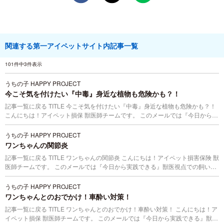
関連する第一アイペットサイト内記事一覧
101件中3件表示
うちの子 HAPPY PROJECT
今こそ気を付けたい『中毒』身近な植物も危険かも？！
記事一覧に戻る TITLE 今こそ気を付けたい『中毒』身近な植物も危険かも？！
こんにちは！アイペット損保 獣医師チームです。 このメールでは『今日から実
践できる』獣医視点での飼い方情報を毎月お伝えしていきます！ 最近ではおう
ち時間を...
うちの子 HAPPY PROJECT
ワンちゃんの関節炎
記事一覧に戻る TITLE ワンちゃんの関節炎 こんにちは！アイペット損害保険 獣
医師チームです。 このメールでは『今日から実践できる』獣医視点での飼い方
情報を毎月お伝えしていきます！ まだまだ寒い日が続きますね。皆さまの中に
も、この...
うちの子 HAPPY PROJECT
ワンちゃんとのおでかけ！車酔い対策！
記事一覧に戻る TITLE ワンちゃんとのおでかけ！車酔い対策！ こんにちは！ア
イペット損保 獣医師チームです。 このメールでは『今日から実践できる』獣医