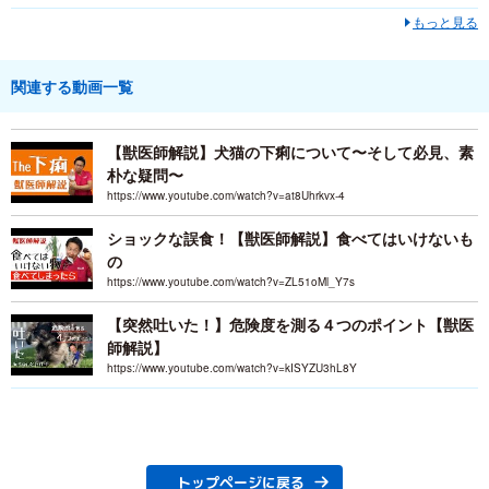
視点での飼い方情報を毎月お伝えしていきます！ 愛犬を連れてのおでかけはワ
もっと見る
ンちゃん...
関連する動画一覧
【獣医師解説】犬猫の下痢について〜そして必見、素
朴な疑問〜
https://www.youtube.com/watch?v=at8Uhrkvx-4
ショックな誤食！【獣医師解説】食べてはいけないも
の
https://www.youtube.com/watch?v=ZL51oMl_Y7s
【突然吐いた！】危険度を測る４つのポイント【獣医
師解説】
https://www.youtube.com/watch?v=kISYZU3hL8Y
トップページに戻る