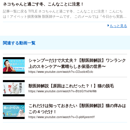
ネコちゃんと過ごす冬、こんなことに注意！
記事一覧に戻る TITLE ネコちゃんと過ごす冬、こんなことに注意！ こんにち
は！アイペット損害保険 獣医師チームです。 このメールでは『今日から実践で
きる』獣医視点での飼い方情報を毎月お伝えしていきます！ まだまだ寒い日が
もっと見る
続きますね...
関連する動画一覧
シャンプーだけで大丈夫？【獣医師解説】ワンランク
上のスキンケア〜素晴らしき保湿の世界〜
https://www.youtube.com/watch?v=COuolc4EcIc
獣医師解説【原因はこれだった？！】猫の脱毛
https://www.youtube.com/watch?v=B33G7hxHeW8
これだけは知っておきたい【獣医師解説】猫の痒みは
この４つだけ！
https://www.youtube.com/watch?v=O-pbKpeemtY