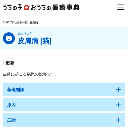
TOP
猫の病名一覧
皮膚病
ひふびょう
皮膚病 [猫]
概要
皮膚に起こる病気の総称です。
基礎知識
原因
症状