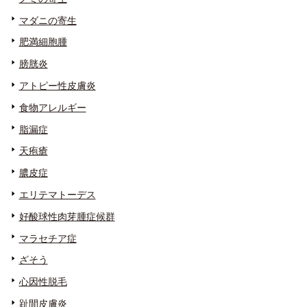
マダニの寄生
肥満細胞腫
膀胱炎
アトピー性皮膚炎
食物アレルギー
脂漏症
天疱瘡
膿皮症
エリテマトーデス
好酸球性肉芽腫症候群
マラセチア症
ざそう
心因性脱毛
趾間皮膚炎