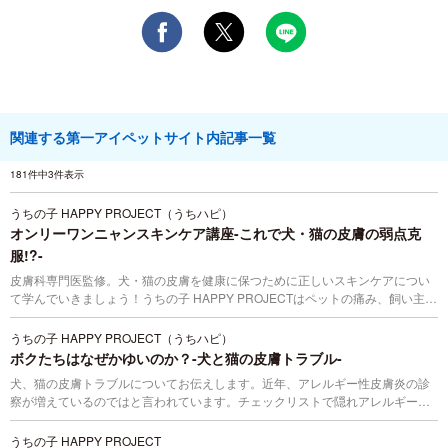
関連する第一アイペットサイト内記事一覧
181件中3件表示
うちの子 HAPPY PROJECT（うちハピ）
オンリーワンニャンスキンケア講座-これで犬・猫の皮膚の弱点克
服!?-
皮膚科専門医監修。犬・猫の皮膚を健康に保つために正しいスキンケアについ
て学んでいきましょう！うちの子 HAPPY PROJECTはペットの痛み、飼い主さ
んの後悔を無くしたいという”想い”から始まりました。
うちの子 HAPPY PROJECT（うちハピ）
ボクたちはなぜかゆいのか？-犬と猫の皮膚トラブル-
犬、猫の皮膚トラブルについてお伝えします。近年、アレルギー性皮膚炎の診
察が増えているのではと言われています。チェックリストで隠れアレルギー度
をチェックしてみましょう！うちの子 HAPPY PROJECTはペットの痛み、飼い
主さんの後悔を無くしたいという”想い”から始まりました。
うちの子 HAPPY PROJECT